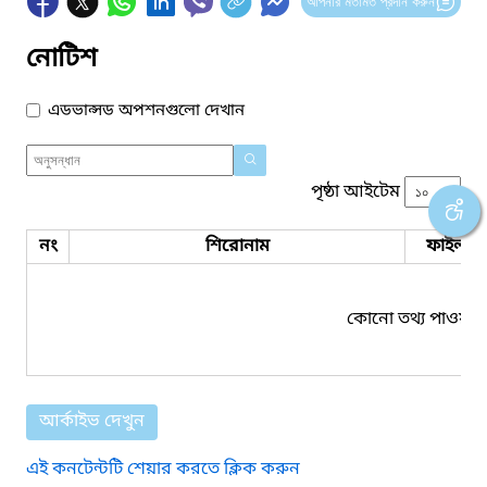
আপনার মতামত প্রদান করুন
নোটিশ
এডভান্সড অপশনগুলো দেখান
পৃষ্ঠা আইটেম
নং
শিরোনাম
ফাইল সম
কোনো তথ্য পাওয়া য
আর্কাইভ দেখুন
এই কনটেন্টটি শেয়ার করতে ক্লিক করুন