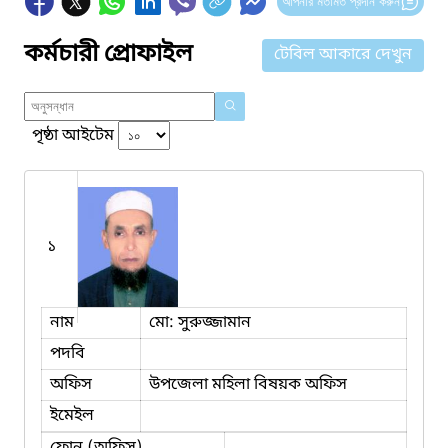
আপনার মতামত প্রদান করুন
কর্মচারী প্রোফাইল
টেবিল আকারে দেখুন
পৃষ্ঠা আইটেম
১
নাম
মো: সুরুজ্জামান
পদবি
অফিস
উপজেলা মহিলা বিষয়ক অফিস
ইমেইল
ফোন (অফিস)