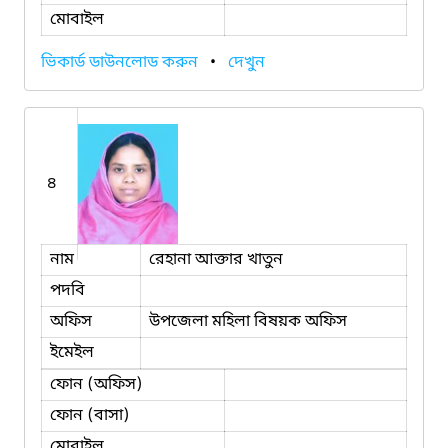
মোবাইল
ভিকার্ড ডাউনলোড করুন
•
দেখুন
৪
নাম
রেহানা আক্তার খাতুন
পদবি
অফিস
উপজেলা মহিলা বিষয়ক অফিস
ইমেইল
ফোন (অফিস)
ফোন (বাসা)
মোবাইল