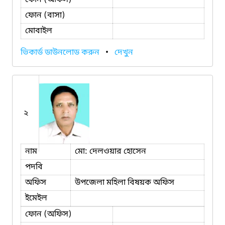
ফোন (বাসা)
মোবাইল
ভিকার্ড ডাউনলোড করুন
•
দেখুন
২
নাম
মো: দেলওয়ার হোসেন
পদবি
অফিস
উপজেলা মহিলা বিষয়ক অফিস
ইমেইল
ফোন (অফিস)