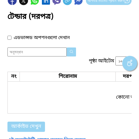
আপনার মতামত প্রদান করুন
টেন্ডার (দরপত্র)
এডভান্সড অপশনগুলো দেখান
পৃষ্ঠা আইটেম
নং
শিরোনাম
দরপত্র 
কোনো তথ্য
আর্কাইভ দেখুন